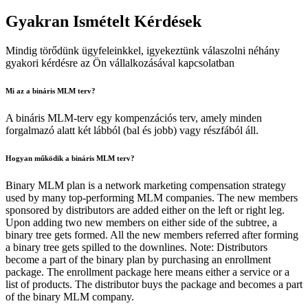
Gyakran Ismételt Kérdések
Mindig törődünk ügyfeleinkkel, igyekeztünk válaszolni néhány
gyakori kérdésre az Ön vállalkozásával kapcsolatban
Mi az a bináris MLM terv?
A bináris MLM-terv egy kompenzációs terv, amely minden
forgalmazó alatt két lábból (bal és jobb) vagy részfából áll.
Hogyan működik a bináris MLM terv?
Binary MLM plan is a network marketing compensation strategy
used by many top-performing MLM companies. The new members
sponsored by distributors are added either on the left or right leg.
Upon adding two new members on either side of the subtree, a
binary tree gets formed. All the new members referred after forming
a binary tree gets spilled to the downlines. Note: Distributors
become a part of the binary plan by purchasing an enrollment
package. The enrollment package here means either a service or a
list of products. The distributor buys the package and becomes a part
of the binary MLM company.