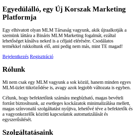
Egyedülálló, egy Új Korszak Marketing
Platformja
Egy elhivatott olyan MLM Társaság vagyunk, akik újraalkotják a
szemünk láttára a Bináris MLM Marketing fogalmát, ezáltal
lehetőséget kínálva neked is a céljaid elérésére. Csodálatos
termékkel rukkoltunk elő, ami pedig nem más, mint TE magad!
Bejelentkezés
Regisztráció
Rólunk
Mi nem csak egy MLM vagyunk a sok közül, hanem minden egyes
MLM-üzlet tükröződése is, avagy azok legjobb változata is egyben.
Célunk, hogy befektetőink számára megbízható, magas bevételi
forrást biztosítsunk, az esetleges kockázatok minimalizálása mellett,
magas színvonalú szolgáltatást nyújtva, lehetővé téve a befektetők és
a vagyonkezelők közötti kapcsolatok automatizálását és
egyszerűsítését.
Szolgáltatásaink