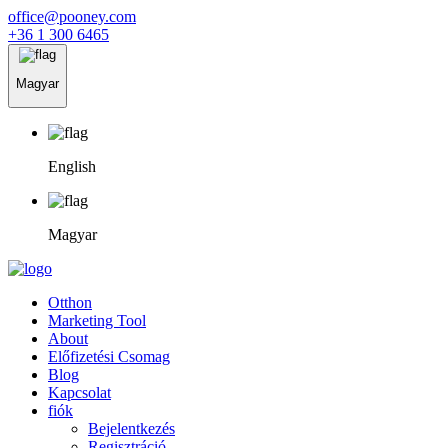
office@pooney.com
+36 1 300 6465
Magyar
English
Magyar
Otthon
Marketing Tool
About
Előfizetési Csomag
Blog
Kapcsolat
fiók
Bejelentkezés
Regisztráció