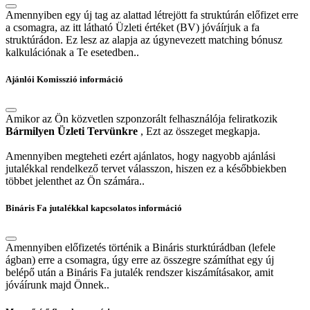
Amennyiben egy új tag az alattad létrejött fa struktúrán előfizet erre
a csomagra, az itt látható Üzleti értéket (BV) jóváírjuk a fa
struktúrádon. Ez lesz az alapja az úgynevezett matching bónusz
kalkulációnak a Te esetedben..
Ajánlói Komisszió információ
Amikor az Ön közvetlen szponzorált felhasználója feliratkozik
Bármilyen Üzleti Tervünkre
, Ezt az összeget megkapja.
Amennyiben megteheti ezért ajánlatos, hogy nagyobb ajánlási
jutalékkal rendelkező tervet válasszon, hiszen ez a későbbiekben
többet jelenthet az Ön számára..
Bináris Fa jutalékkal kapcsolatos információ
Amennyiben előfizetés történik a Bináris sturktúrádban (lefele
ágban) erre a csomagra, úgy erre az összegre számíthat egy új
belépő után a Bináris Fa jutalék rendszer kiszámításakor, amit
jóváírunk majd Önnek..