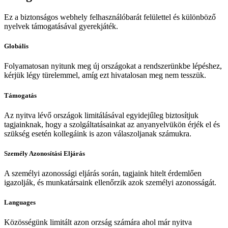
Ez a biztonságos webhely felhasználóbarát felülettel és különböző
nyelvek támogatásával gyerekjáték.
Globális
Folyamatosan nyitunk meg új országokat a rendszerünkbe lépéshez,
kérjük légy türelemmel, amíg ezt hivatalosan meg nem tesszük.
Támogatás
Az nyitva lévő országok limitálásával egyidejűleg biztosítjuk
tagjainknak, hogy a szolgáltatásainkat az anyanyelvükön érjék el és
szükség esetén kollegáink is azon válaszoljanak számukra.
Személy Azonosítási Eljárás
A személyi azonossági eljárás során, tagjaink hitelt érdemlően
igazolják, és munkatársaink ellenőrzik azok személyi azonosságát.
Languages
Közösségünk limitált azon orzság számára ahol már nyitva